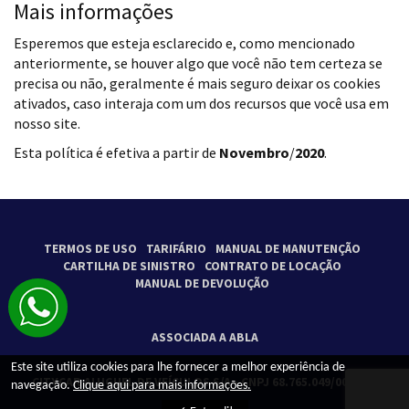
Mais informações
Esperemos que esteja esclarecido e, como mencionado
anteriormente, se houver algo que você não tem certeza se
precisa ou não, geralmente é mais seguro deixar os cookies
ativados, caso interaja com um dos recursos que você usa em
nosso site.
Esta política é efetiva a partir de
Novembro
/
2020
.
TERMOS DE USO
TARIFÁRIO
MANUAL DE MANUTENÇÃO
CARTILHA DE SINISTRO
CONTRATO DE LOCAÇÃO
MANUAL DE DEVOLUÇÃO
ASSOCIADA A ABLA
Este site utiliza cookies para lhe fornecer a melhor experiência de
CITYCAR ALUGUEL DE VEÍCULOS S/A - CNPJ 68.765.049/0001-79
navegação.
Clique aqui para mais informações.